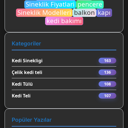
Sineklik Fiyatlari
pencere
Sineklik Modelleri
balkon
kapı
kedi bakımı
Kategoriler
Kedi Sinekligi
163
Çelik kedi teli
136
Kedi Tülü
108
Kedi Teli
107
Popüler Yazılar