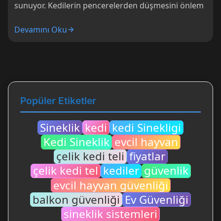
sunuyor. Kedilerin pencerelerden düşmesini önlem
Devamını Oku
Popüler Etiketler
Sineklik
kedi
kedi Sinekligi
Kedi Sineklik
evcil hayvan
çelik kedi teli
fiyatlar
çelik kedi tel
kediler
güvenlik
evcil hayvan güvenliği
balkon güvenliği
Ev Güvenliği
sineklik sistemleri