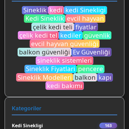
Sineklik
kedi
kedi Sinekligi
Kedi Sineklik
evcil hayvan
çelik kedi teli
fiyatlar
çelik kedi tel
kediler
güvenlik
evcil hayvan güvenliği
balkon güvenliği
Ev Güvenliği
sineklik sistemleri
Sineklik Fiyatlari
pencere
Sineklik Modelleri
balkon
kapı
kedi bakımı
Kategoriler
Kedi Sinekligi
163