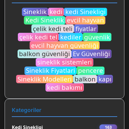
Sineklik
kedi
kedi Sinekligi
Kedi Sineklik
evcil hayvan
çelik kedi teli
fiyatlar
çelik kedi tel
kediler
güvenlik
evcil hayvan güvenliği
balkon güvenliği
Ev Güvenliği
sineklik sistemleri
Sineklik Fiyatlari
pencere
Sineklik Modelleri
balkon
kapı
kedi bakımı
Kategoriler
Kedi Sinekligi
163