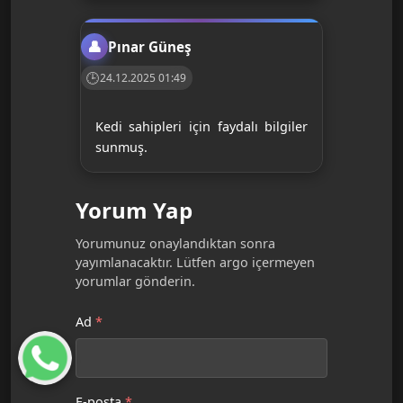
Pınar Güneş
24.12.2025 01:49
Kedi sahipleri için faydalı bilgiler
sunmuş.
Yorum Yap
Yorumunuz onaylandıktan sonra
yayımlanacaktır. Lütfen argo içermeyen
yorumlar gönderin.
Ad
*
E-posta
*