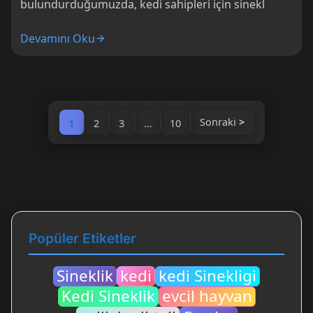
bulundurduğumuzda, kedi sahipleri için sinekl
Devamını Oku
Sonraki
1
2
3
…
10
Popüler Etiketler
Sineklik
kedi
kedi Sinekligi
Kedi Sineklik
evcil hayvan