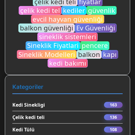
çelik kedi teli
fiyatlar
çelik kedi tel
kediler
güvenlik
evcil hayvan güvenliği
balkon güvenliği
Ev Güvenliği
sineklik sistemleri
Sineklik Fiyatlari
pencere
Sineklik Modelleri
balkon
kapı
kedi bakımı
Kategoriler
Kedi Sinekligi
163
Çelik kedi teli
136
Kedi Tülü
108