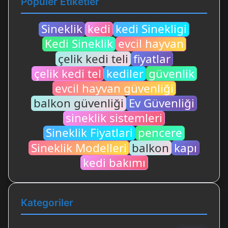
Popüler Etiketler
Sineklik
kedi
kedi Sinekligi
Kedi Sineklik
evcil hayvan
çelik kedi teli
fiyatlar
çelik kedi tel
kediler
güvenlik
evcil hayvan güvenliği
balkon güvenliği
Ev Güvenliği
sineklik sistemleri
Sineklik Fiyatlari
pencere
Sineklik Modelleri
balkon
kapı
kedi bakımı
Kategoriler