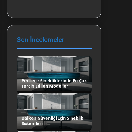
Son İncelemeler
Pencere Sinekliklerinde En Çok
Tercih Edilen Modeller
Balkon Güvenliği İçin Sineklik
Sistemleri