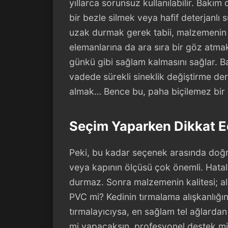
yıllarca sorunsuz kullanılabilir. Bakı
bir bezle silmek veya hafif deterjanlı 
uzak durmak gerek tabii, malzemenin 
elemanlarına da ara sıra bir göz atmak
günkü gibi sağlam kalmasını sağlar. B
vadede sürekli sineklik değiştirme de
almak… Bence bu, paha biçilemez bir 
Seçim Yaparken Dikkat Ed
Peki, bu kadar seçenek arasında doğru
veya kapının ölçüsü çok önemli. Hatalı
durmaz. Sonra malzemenin kalitesi; a
PVC mi? Kedinin tırmalama alışkanlığı
tırmalayıcıysa, en sağlam tel ağlardan
mi yapacaksın, profesyonel destek mi