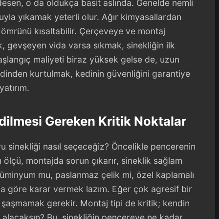
m desen, o da oldukça basit aslında. Genelde nemli
suyla yıkamak yeterli olur. Ağır kimyasallardan
ömrünü kısaltabilir. Çerçeveye ve montaj
, gevşeyen vida varsa sıkmak, sinekliğin ilk
aşlangıç maliyeti biraz yüksek gelse de, uzun
rdinden kurtulmak, kedinin güvenliğini garantiye
yatırım.
ilmesi Gereken Kritik Noktalar
 sinekliği nasıl seçeceğiz? Öncelikle pencerenin
 ölçü, montajda sorun çıkarır, sineklik sağlam
lüminyum mu, paslanmaz çelik mi, özel kaplamalı
na göre karar vermek lazım. Eğer çok agresif bir
 şaşmamak gerekir. Montaj tipi de kritik; kendin
 alacaksın? Bu, sinekliğin pencereye ne kadar