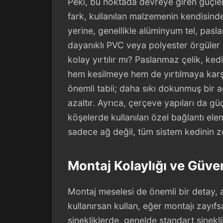
Peki, bu noktada devreye giren güçlen
fark, kullanılan malzemenin kendisinde 
yerine, genellikle alüminyum tel, pasl
dayanıklı PVC veya polyester örgüler 
kolay yırtılır mı? Paslanmaz çelik, ked
hem kesilmeye hem de yırtılmaya karşı 
önemli tabii; daha sıkı dokunmuş bir ağ,
azaltır. Ayrıca, çerçeve yapıları da gü
köşelerde kullanılan özel bağlantı elema
sadece ağ değil, tüm sistem kedinin z
Montaj Kolaylığı ve Güve
Montaj meselesi de önemli bir detay,
kullanırsan kullan, eğer montajı zayıfs
sinekliklerde, genelde standart sinekl