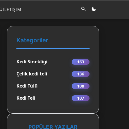
LÜ
İLETIŞIM
Kategoriler
Kedi Sinekligi
163
Çelik kedi teli
136
Kedi Tülü
108
Kedi Teli
107
POPÜLER YAZILAR