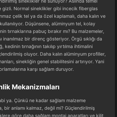
dirilmiş sineklikler ne sunuyor? Aslında temel
gizli. Normal sineklikler gibi incecik fiberglas
anmaz çelik tel ya da özel kaplamalı, daha kalın ve
kullanılıyor. Düşünsene, alüminyum tel, kolay
inin tırnaklarına pabuç bırakır mı? Bu malzemeler,
inanılmaz bir direnç gösteriyor. Örgü sıklığı da
 kedinin tırnağının takılıp yırtılma ihtimalini
çlendirilmiş oluyor. Daha kalın alüminyum profiller,
nları, sinekliğin genel stabilitesini artırıyor. Yani
orlamalarına karşı sağlam duruyor.
nlik Mekanizmaları
 abi ya. Çünkü ne kadar sağlam malzeme
a, bir anlamı kalmaz, değil mi? Güçlendirilmiş
iklere göre daha sağlam montaj aparatları ve kilit