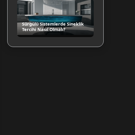
Sürgülü Sistemlerde Sineklik
Tercihi Nasıl Olmalı?