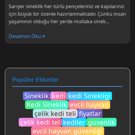
Sarıyer sineklik her türlü pençeleriniz ve kapılarınız
için büyük bir özenle hazırlanmaktadır. Çünkü insan
yaşamının olduğu her yerde mutlaka sinek...
Devamını Oku
Popüler Etiketler
Sineklik
kedi
kedi Sinekligi
Kedi Sineklik
evcil hayvan
çelik kedi teli
fiyatlar
çelik kedi tel
kediler
güvenlik
evcil hayvan güvenliği