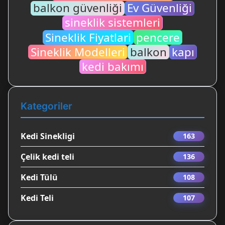
balkon güvenliği
Ev Güvenliği
sineklik sistemleri
Sineklik Fiyatlari
pencere
Sineklik Modelleri
balkon
kapı
kedi bakımı
Kategoriler
Kedi Sinekligi
163
Çelik kedi teli
136
Kedi Tülü
108
Kedi Teli
107