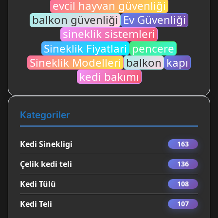
evcil hayvan güvenliği
balkon güvenliği
Ev Güvenliği
sineklik sistemleri
Sineklik Fiyatlari
pencere
Sineklik Modelleri
balkon
kapı
kedi bakımı
Kategoriler
Kedi Sinekligi
163
Çelik kedi teli
136
Kedi Tülü
108
Kedi Teli
107