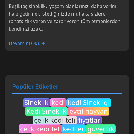
Beşiktaş sineklik, yaşam alanlarınızı daha verimli
hale getirmek istediğinizde mutlaka sizlere
rahatsızlık veren ve zarar veren tüm etmenlerden
kendinizi uzak...
Devamını Oku
Popüler Etiketler
Sineklik
kedi
kedi Sinekligi
Kedi Sineklik
evcil hayvan
çelik kedi teli
fiyatlar
çelik kedi tel
kediler
güvenlik