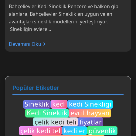
Bahçelievler Kedi Sineklik Pencere ve balkon gibi
alanlara, Bahçelievler Sineklik en uygun ve en
avantajları sineklik modellerini yerleştiriyor.
Sinekliğin evlere...
Devamını Oku
Popüler Etiketler
Sineklik
kedi
kedi Sinekligi
Kedi Sineklik
evcil hayvan
çelik kedi teli
fiyatlar
çelik kedi tel
kediler
güvenlik