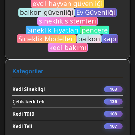
evcil hayvan güvenliği
balkon güvenliği
Ev Güvenliği
sineklik sistemleri
Sineklik Fiyatlari
pencere
Sineklik Modelleri
balkon
kapı
kedi bakımı
Kategoriler
Kedi Sinekligi
163
Çelik kedi teli
136
Kedi Tülü
108
Kedi Teli
107