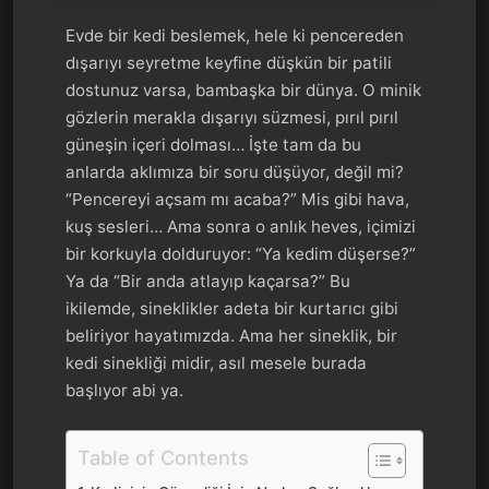
Evde bir kedi beslemek, hele ki pencereden
dışarıyı seyretme keyfine düşkün bir patili
dostunuz varsa, bambaşka bir dünya. O minik
gözlerin merakla dışarıyı süzmesi, pırıl pırıl
güneşin içeri dolması… İşte tam da bu
anlarda aklımıza bir soru düşüyor, değil mi?
“Pencereyi açsam mı acaba?” Mis gibi hava,
kuş sesleri… Ama sonra o anlık heves, içimizi
bir korkuyla dolduruyor: “Ya kedim düşerse?”
Ya da “Bir anda atlayıp kaçarsa?” Bu
ikilemde, sineklikler adeta bir kurtarıcı gibi
beliriyor hayatımızda. Ama her sineklik, bir
kedi sinekliği midir, asıl mesele burada
başlıyor abi ya.
Table of Contents