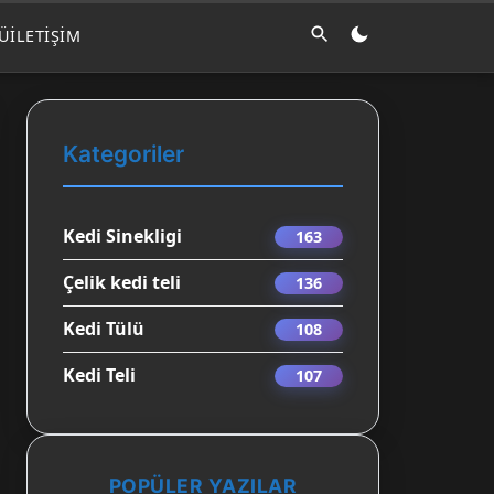
LÜ
İLETIŞIM
Kategoriler
Kedi Sinekligi
163
Çelik kedi teli
136
Kedi Tülü
108
Kedi Teli
107
POPÜLER YAZILAR