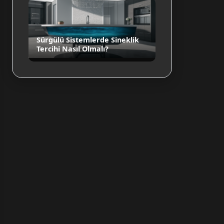
Sürgülü Sistemlerde Sineklik
Tercihi Nasıl Olmalı?