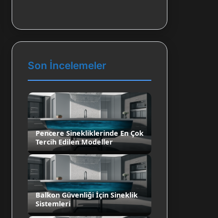
Son İncelemeler
Pencere Sinekliklerinde En Çok
Tercih Edilen Modeller
Balkon Güvenliği İçin Sineklik
Sistemleri