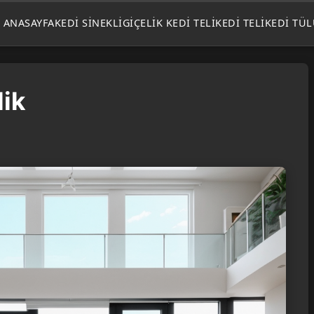
ANASAYFA
KEDI SINEKLIGI
ÇELIK KEDI TELI
KEDI TELI
KEDI TÜ
lik