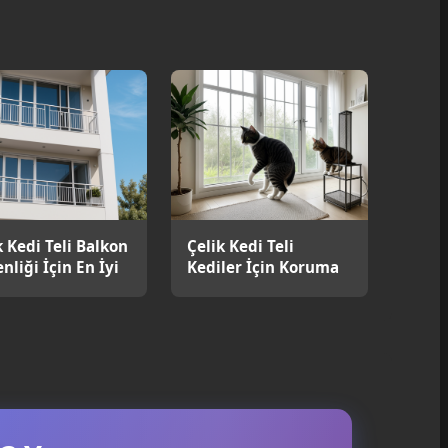
k Kedi Teli Balkon
Çelik Kedi Teli
nliği İçin En İyi
Kediler İçin Koruma
m mi?
Sağlar mı?