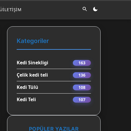
LÜ
İLETIŞIM
Kategoriler
Kedi Sinekligi
163
Çelik kedi teli
136
Kedi Tülü
108
Kedi Teli
107
POPÜLER YAZILAR