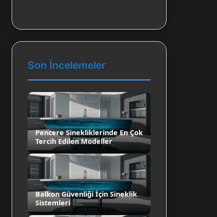
Son İncelemeler
Pencere Sinekliklerinde En Çok
Tercih Edilen Modeller
Balkon Güvenliği İçin Sineklik
Sistemleri