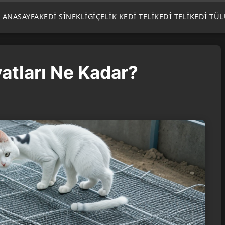
ANASAYFA
KEDI SINEKLIGI
ÇELIK KEDI TELI
KEDI TELI
KEDI TÜ
yatları Ne Kadar?