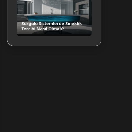
Sürgülü Sistemlerde Sineklik
Tercihi Nasıl Olmalı?