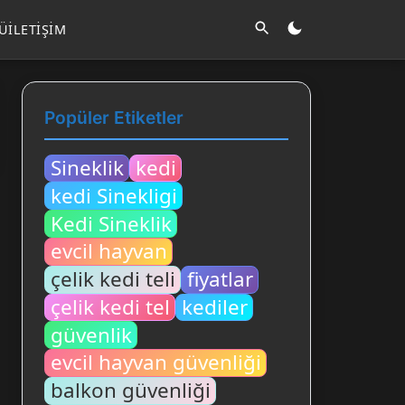
LÜ
İLETIŞIM
Popüler Etiketler
Sineklik
kedi
kedi Sinekligi
Kedi Sineklik
evcil hayvan
çelik kedi teli
fiyatlar
çelik kedi tel
kediler
güvenlik
evcil hayvan güvenliği
balkon güvenliği