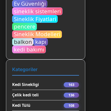
Ev Güvenliği
sineklik sistemleri
Sineklik Fiyatlari
pencere
Sineklik Modelleri
balkon
kapı
kedi bakımı
Kategoriler
Kedi Sinekligi
163
Çelik kedi teli
136
Kedi Tülü
108