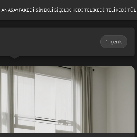
ANASAYFA
KEDI SINEKLIGI
ÇELIK KEDI TELI
KEDI TELI
KEDI TÜ
1 içerik