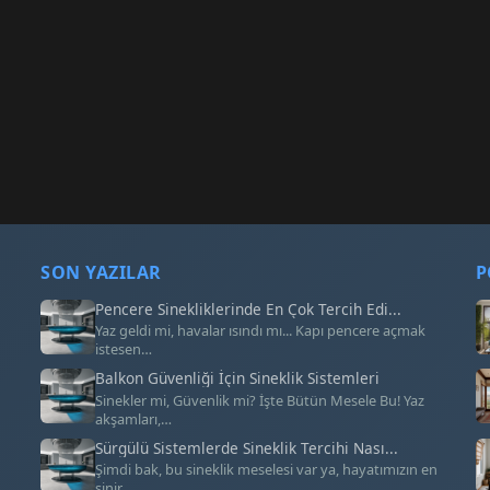
SON YAZILAR
P
Pencere Sinekliklerinde En Çok Tercih Edi...
Yaz geldi mi, havalar ısındı mı... Kapı pencere açmak
istesen…
Balkon Güvenliği İçin Sineklik Sistemleri
Sinekler mi, Güvenlik mi? İşte Bütün Mesele Bu! Yaz
akşamları,…
Sürgülü Sistemlerde Sineklik Tercihi Nası...
Şimdi bak, bu sineklik meselesi var ya, hayatımızın en
sinir…