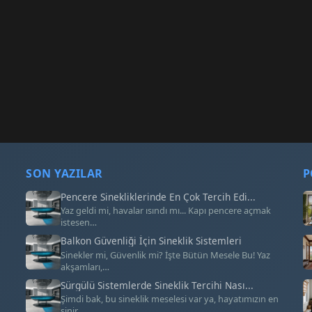
SON YAZILAR
P
Pencere Sinekliklerinde En Çok Tercih Edi...
Yaz geldi mi, havalar ısındı mı... Kapı pencere açmak
istesen…
Balkon Güvenliği İçin Sineklik Sistemleri
Sinekler mi, Güvenlik mi? İşte Bütün Mesele Bu! Yaz
akşamları,…
Sürgülü Sistemlerde Sineklik Tercihi Nası...
Şimdi bak, bu sineklik meselesi var ya, hayatımızın en
sinir…