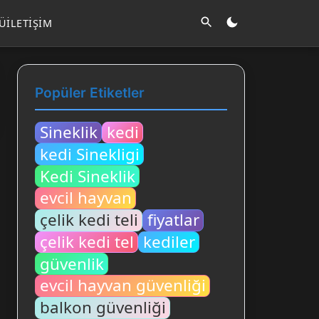
LÜ
İLETIŞIM
Popüler Etiketler
Sineklik
kedi
kedi Sinekligi
Kedi Sineklik
evcil hayvan
çelik kedi teli
fiyatlar
çelik kedi tel
kediler
güvenlik
evcil hayvan güvenliği
balkon güvenliği