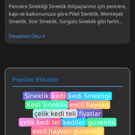
Pencere Sinekliği Sineklik ihtiyaçlarınız için pencere,
kapı ve balkonunuza göre Pileli Sienklik, Menteşeli
Sineklik, Stor Sineklik, Sürgülü Sineklik gibi farklı...
Devamını Oku
Popüler Etiketler
Sineklik
kedi
kedi Sinekligi
Kedi Sineklik
evcil hayvan
çelik kedi teli
fiyatlar
çelik kedi tel
kediler
güvenlik
evcil hayvan güvenliği