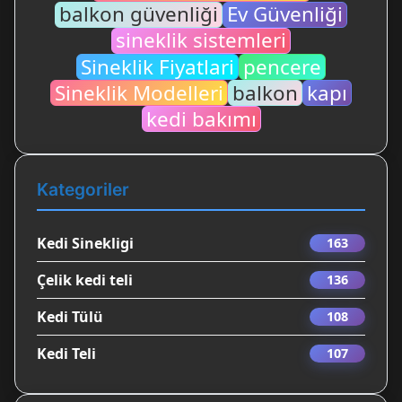
balkon güvenliği
Ev Güvenliği
sineklik sistemleri
Sineklik Fiyatlari
pencere
Sineklik Modelleri
balkon
kapı
kedi bakımı
Kategoriler
Kedi Sinekligi
163
Çelik kedi teli
136
Kedi Tülü
108
Kedi Teli
107