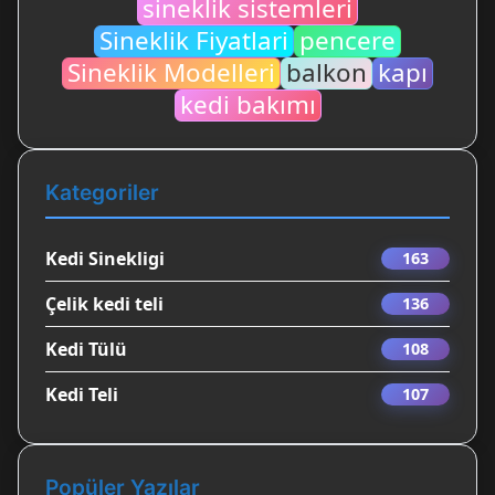
sineklik sistemleri
Sineklik Fiyatlari
pencere
Sineklik Modelleri
balkon
kapı
kedi bakımı
Kategoriler
Kedi Sinekligi
163
Çelik kedi teli
136
Kedi Tülü
108
Kedi Teli
107
Popüler Yazılar