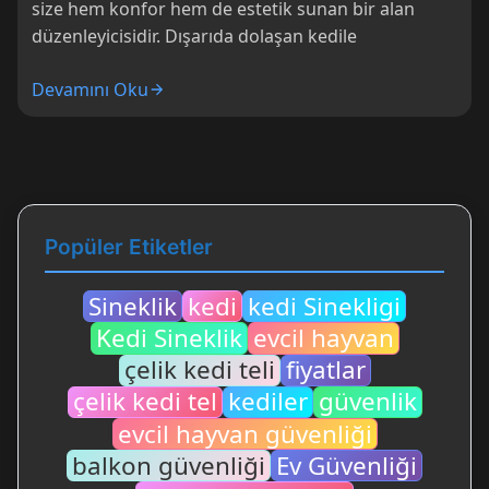
size hem konfor hem de estetik sunan bir alan
düzenleyicisidir. Dışarıda dolaşan kedile
Devamını Oku
Popüler Etiketler
Sineklik
kedi
kedi Sinekligi
Kedi Sineklik
evcil hayvan
çelik kedi teli
fiyatlar
çelik kedi tel
kediler
güvenlik
evcil hayvan güvenliği
balkon güvenliği
Ev Güvenliği