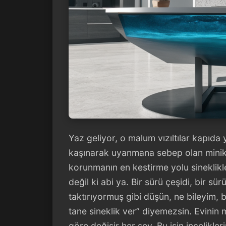
Yaz geliyor, o malum vızıltılar kapıd
kaşınarak uyanmana sebep olan minik d
korunmanın en kestirme yolu sineklikle
değil ki abi ya. Bir sürü çeşidi, bir sü
taktırıyormuş gibi düşün, ne bileyim, 
tane sineklik ver” diyemezsin. Evinin m
göre değişir her şey. Bu işin incelikle