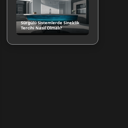
Sürgülü Sistemlerde Sineklik
Tercihi Nasıl Olmalı?