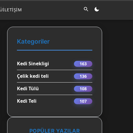
LÜ
İLETIŞIM
Kategoriler
Kedi Sinekligi
163
Çelik kedi teli
136
Kedi Tülü
108
Kedi Teli
107
POPÜLER YAZILAR