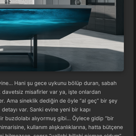
a yine… Hani şu gece uykunu bölüp duran, sabah
avetsiz misafirler var ya, işte onlardan
r. Ama sineklik dediğin de öyle “al geç” bir şey
rü detayı var. Sanki evine yeni bir kapı
bir buzdolabı alıyormuş gibi… Öylece gidip “bir
imarisine, kullanım alışkanlıklarına, hatta bütçene
rini bilmezsen, sonra “vallahi billahi pişman oldum”