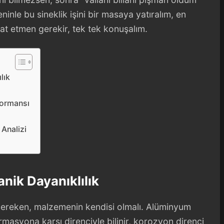
inle bu sineklik işini bir masaya yatıralım, en
kat etmen gerekir, tek tek konuşalım.
lık
formansı
Analizi
nik Dayanıklılık
gereken, malzemenin kendisi olmalı. Alüminyum
masyona karşı direnciyle bilinir, korozyon direnci