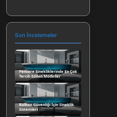
Son İncelemeler
Pencere Sinekliklerinde En Çok
Tercih Edilen Modeller
Balkon Güvenliği İçin Sineklik
Sistemleri