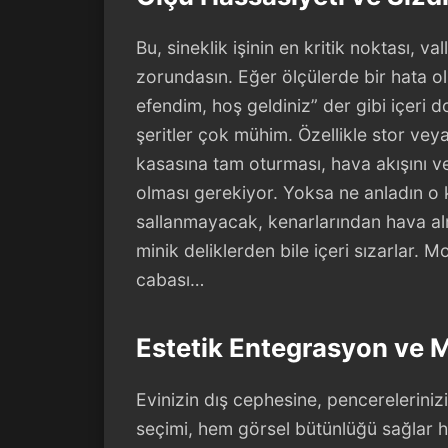
Bu, sineklik işinin en kritik noktası, val
zorundasın. Eğer ölçülerde bir hata olu
efendim, hoş geldiniz” der gibi içeri do
şeritler çok mühim. Özellikle stor vey
kasasına tam oturması, hava akışını v
olması gerekiyor. Yoksa ne anladın o
sallanmayacak, kenarlarından hava al
minik deliklerden bile içeri sızarlar. M
cabası…
Estetik Entegrasyon ve 
Evinizin dış cephesine, pencereleriniz
seçimi, hem görsel bütünlüğü sağlar 