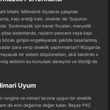
lahi billahi. Milimetrik ölçülerle çalışmak
rsa, kapı aralığı kalır, sinekler de “buyurun
lar. Sızdırmazlık için kenar fırçaları, manyetik
a plise sistemlerde, rayların pencere veya kapı
e böcek girişini engelleyecek şekilde tasarlanmış
 kadar para verip sineklik yaptırmaktan? Rüzgarda
mayacak bir sistem düşünmelisin, aksi takdirde o
ontaj ekibinin bu konudaki deneyimi ve titizliği de
Mimari Uyum
in rengine ve mimari tarzına uygun bir sineklik
hem de evin değerine değer katar. Beyaz PVC